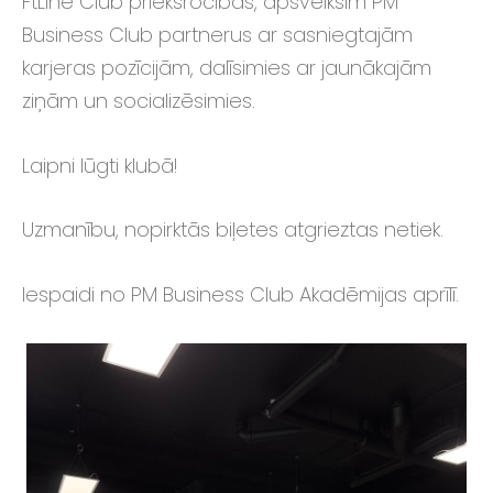
FtLine Club priekšrocības, apsveiksim PM
Business Club partnerus ar sasniegtajām
karjeras pozīcijām, dalīsimies ar jaunākajām
ziņām un socializēsimies.
Laipni lūgti klubā!
Uzmanību, nopirktās biļetes atgrieztas netiek.
Iespaidi no PM Business Club Akadēmijas aprīlī.