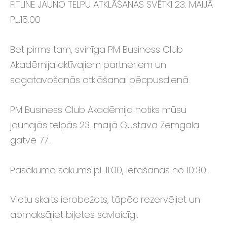
FITLINE JAUNO TELPU ATKLĀŠANAS SVĒTKI 23. MAIJĀ
PL.15:00
Bet pirms tam, svinīga
PM Business Club
Akadēmija aktīvajiem partneriem un
sagatavošanās atklāšanai pēcpusdienā.
PM Business Club
Akadēmija notiks mūsu
jaunajās telpās 23. maijā Gustava Zemgala
gatvē 77.
Pasākuma sākums pl. 11:00, ierašanās no 10:30.
Vietu skaits ierobežots, tāpēc rezervējiet un
apmaksājiet biļetes savlaicīgi.