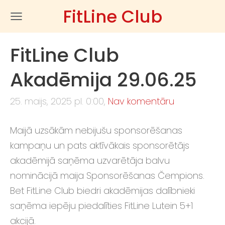
FitLine Club
FitLine Club
Akadēmija 29.06.25
25. maijs, 2025 pl. 0:00,
Nav komentāru
Maijā uzsākām nebijušu sponsorēšanas
kampaņu un pats aktīvākais sponsorētājs
akadēmijā saņēma uzvarētāja balvu
nominācijā maija Sponsorēšanas Čempions.
Bet FitLine Club biedri akadēmijas dalībnieki
saņēma iepēju piedalīties FitLine Lutein 5+1
akcijā.