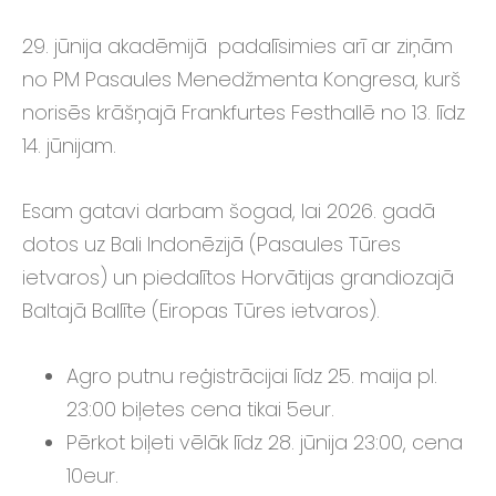
29. jūnija akadēmijā padalīsimies arī ar ziņām
no PM Pasaules Menedžmenta Kongresa, kurš
norisēs krāšņajā Frankfurtes Festhallē no 13. līdz
14. jūnijam.
Esam gatavi darbam šogad, lai 2026. gadā
dotos uz Bali Indonēzijā (Pasaules Tūres
ietvaros) un piedalītos Horvātijas grandiozajā
Baltajā Ballīte (Eiropas Tūres ietvaros).
Agro putnu reģistrācijai līdz 25. maija pl.
23:00 biļetes cena tikai 5eur.
Pērkot biļeti vēlāk līdz 28. jūnija 23:00, cena
10eur.