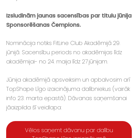
Izsludinām jaunas sacensības par titulu jūnija
Sponsorēšanas Čempions.
Nominācija notiks FitLine Club Akadēmijā 29.
jūnijā. Sacensību periods no akadēmijas līdz
akadēmijai- no 24. maija līdz 27.jūnijam.
Jūnija akadēmijā apsveiksim un apbalvosim arī
TopShape Līgo izaicinājuma dalībniekus (vairāk
info 23. marta epastā). Dāvanas saņemšanai
jāaizpilda šī veidlapa:
Vēlos saņemt dāvanu par dalību