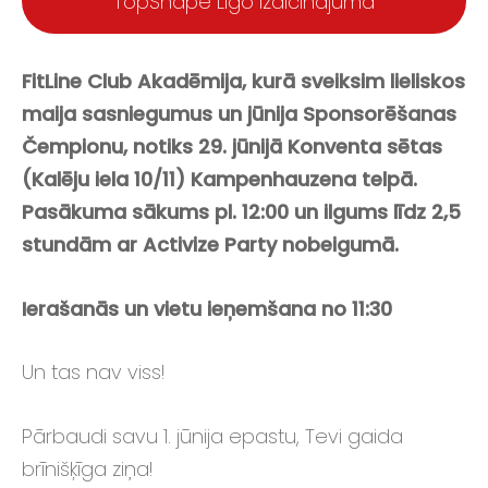
TopShape Līgo izaicinājumā
FitLine Club Akadēmija, kurā sveiksim lieliskos
maija sasniegumus un jūnija Sponsorēšanas
Čempionu, notiks 29. jūnijā Konventa sētas
(Kalēju iela 10/11) Kampenhauzena telpā.
Pasākuma sākums pl. 12:00 un ilgums līdz 2,5
stundām ar Activize Party nobeigumā.
Ierašanās un vietu ieņemšana no 11:30
Un tas nav viss!
Pārbaudi savu 1. jūnija epastu, Tevi gaida
brīnišķīga ziņa!