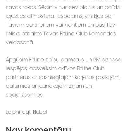
savas rokas. Sēdini viņus sev blakus un palīdzi
iejusties atmosfērā. Iespējams, viņi kļūs par
Taviem partneriem vai klientiem un būs Tev
lielisks atbalsts Tavas FitLine Club komandas
veidošanā.
Apgūsim FitLine zinību pamatus un PM biznesa
iespējas, apsveiksim aktīvos FitLine Club
partnerus ar sasniegtajām karjeras pozīcijām,
dalīsimies ar jaunākajām ziņām un
socializēsimies.
Laipni lūgti klubā!
Nav komentāru