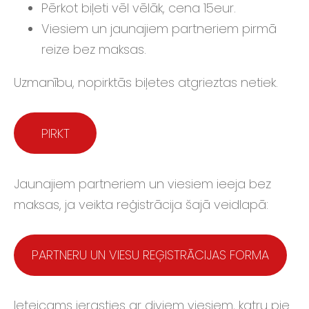
Pērkot biļeti vēl vēlāk, cena 15eur.
Viesiem un jaunajiem partneriem pirmā
reize bez maksas.
Uzmanību, nopirktās biļetes atgrieztas netiek.
PIRKT
Jaunajiem partneriem un viesiem ieeja bez
maksas, ja veikta reģistrācija šajā veidlapā:
PARTNERU UN VIESU REĢISTRĀCIJAS FORMA
Ieteicams ierasties ar diviem viesiem, katru pie