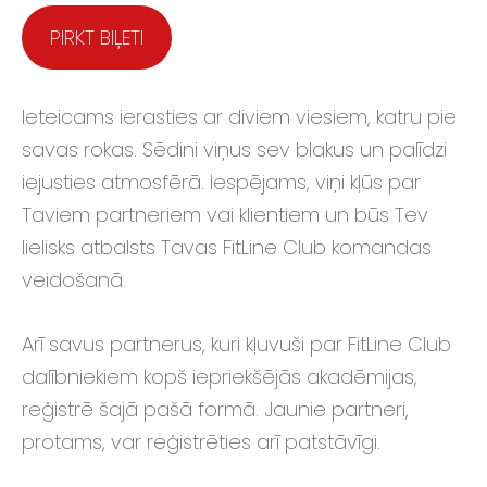
PIRKT BIĻETI
Ieteicams ierasties ar diviem viesiem, katru pie
savas rokas. Sēdini viņus sev blakus un palīdzi
iejusties atmosfērā. Iespējams, viņi kļūs par
Taviem partneriem vai klientiem un būs Tev
lielisks atbalsts Tavas FitLine Club komandas
veidošanā.
Arī savus partnerus, kuri kļuvuši par FitLine Club
dalībniekiem kopš iepriekšējās akadēmijas,
reģistrē šajā pašā formā. Jaunie partneri,
protams, var reģistrēties arī patstāvīgi.