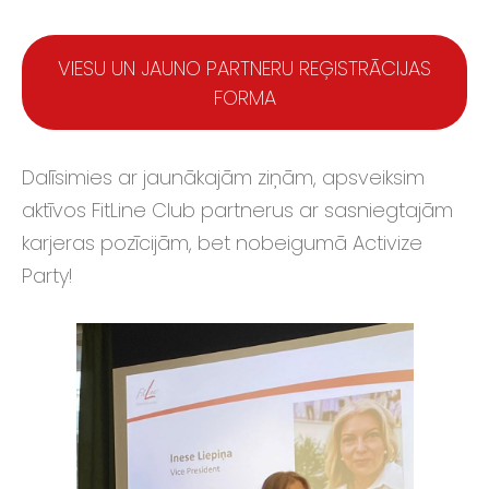
VIESU UN JAUNO PARTNERU REĢISTRĀCIJAS
FORMA
Dalīsimies ar jaunākajām ziņām, apsveiksim
aktīvos FitLine Club partnerus ar sasniegtajām
karjeras pozīcijām, bet nobeigumā Activize
Party!