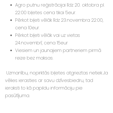
Agro putnu reģistrācijai līdz 20. oktobra pl.
22:00 biļetes cena tikai 5eur.
Pērkot biļeti vēlāk līdz 23.novembra 22:00,
cena 10eur.
Pērkot biļeti vēlāk vai uz vietas
24.novembrī, cena 15eur
Viesiem un jaunajiem partneriem pirmā
reize bez maksas.
Uzmanību, nopirktās biļetes atgrieztas netiek.Ja
vēlies ierasties ar savu dzīvesbiedru, tad
ieraksti to kā papildu informāciju pie
pasūtījuma.